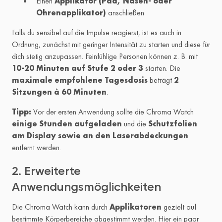
Einen
Applikator (Pad, Nasen- oder
Ohrenapplikator)
anschließen
Falls du sensibel auf die Impulse reagierst, ist es auch in
Ordnung, zunächst mit geringer Intensität zu starten und diese für
dich stetig anzupassen. Feinfühlige Personen können z. B. mit
10-20 Minuten auf Stufe 2 oder 3
starten. Die
maximale empfohlene Tagesdosis
beträgt
2
Sitzungen à 60 Minuten
.
Tipp:
Vor der ersten Anwendung sollte die Chroma Watch
einige Stunden aufgeladen
und die
Schutzfolien
am Display sowie an den Laserabdeckungen
entfernt werden.
2. Erweiterte
Anwendungsmöglichkeiten
Die Chroma Watch kann durch
Applikatoren
gezielt auf
bestimmte Körperbereiche abgestimmt werden. Hier ein paar