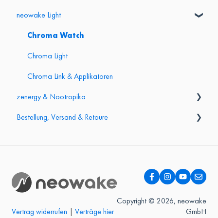
neowake Light
Gesundheit & Sicherheit
Biofrequenzen & Biotonics
Frequenzmatte (groß)
Kopfhörer
Frequenzmatte mini & Frequenzgürtel
Chroma Watch
NeuroTuner Stimmgabeln
Energy Bracelet
Chroma Light
Chroma Link & Applikatoren
zenergy & Nootropika
Bestellung, Versand & Retoure
Einnahme & Wirkung
Inhaltsstoffe & Sicherheit
Lieferung & Versand
Retoure & Widerruf
Garantie & Reklamation
Bezahlung & Finanzierung
Copyright © 2026, neowake
GmbH
Vertrag widerrufen
|
Verträge hier