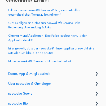
Verwandte Artikel
Hilft mir die neowake® Chroma Watch, mein aktuelles
gesundheitliches Thema zu bewältigen?
Gibt es allgemeine Infos zum neowake® Chroma Link? –
Bedienung, Anwendung & Akku
Chroma Mund Applikator - Eine Farbe leuchtet nicht, ist der
Applikator defekt?
Ist es gewollt, dass der neowake® Nasenapplikator sowohl eine
rote als auch blaue Diode besitzt?
Ist die neowake® Chroma Light quecksilberfrei?
Konto, App & Mitgliedschaft
Über neowake & Grundlagen
Login & Konto
neowake Sound
App & Mitgliederbereich
Grundlagen & Produktvergleich
neowake Bio
Abo & Kündigung
Partner- & Affiliate-Programm
Sessions anwenden