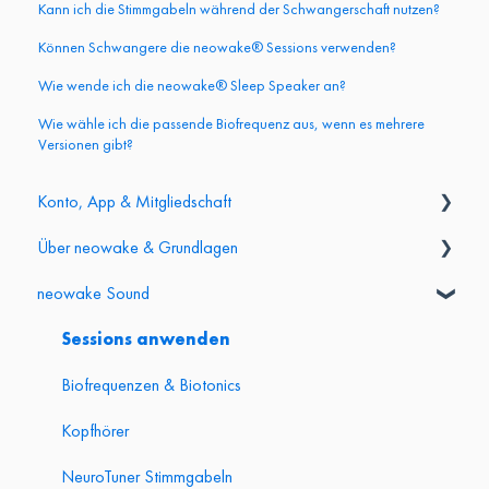
Kann ich die Stimmgabeln während der Schwangerschaft nutzen?
Können Schwangere die neowake® Sessions verwenden?
Wie wende ich die neowake® Sleep Speaker an?
Wie wähle ich die passende Biofrequenz aus, wenn es mehrere
Versionen gibt?
Konto, App & Mitgliedschaft
Über neowake & Grundlagen
Login & Konto
neowake Sound
App & Mitgliederbereich
Grundlagen & Produktvergleich
Abo & Kündigung
Partner- & Affiliate-Programm
Sessions anwenden
Gesundheit & Sicherheit
Biofrequenzen & Biotonics
Kopfhörer
NeuroTuner Stimmgabeln