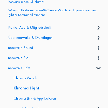
herkömmlichen Glühbirne?
Wann sollte die neowake® Chroma Watch nicht genutzt werden,
gibt es Kontraindikationen?
Konto, App & Mitgliedschaft
Über neowake & Grundlagen
Login & Konto
neowake Sound
App & Mitgliederbereich
Grundlagen & Produktvergleich
neowake Bio
Abo & Kündigung
Partner- & Affiliate-Programm
Sessions anwenden
neowake Light
Gesundheit & Sicherheit
Biofrequenzen & Biotonics
Frequenzmatte (groß)
Kopfhörer
Frequenzmatte mini & Frequenzgürtel
Chroma Watch
NeuroTuner Stimmgabeln
Energy Bracelet
Chroma Light
Chroma Link & Applikatoren