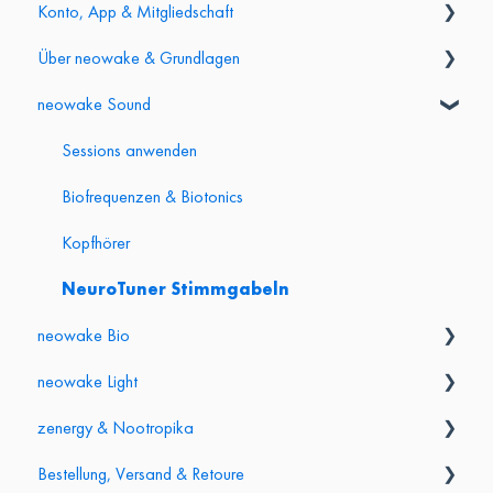
Konto, App & Mitgliedschaft
Über neowake & Grundlagen
Login & Konto
neowake Sound
App & Mitgliederbereich
Grundlagen & Produktvergleich
Abo & Kündigung
Partner- & Affiliate-Programm
Sessions anwenden
Gesundheit & Sicherheit
Biofrequenzen & Biotonics
Kopfhörer
NeuroTuner Stimmgabeln
neowake Bio
neowake Light
Frequenzmatte (groß)
zenergy & Nootropika
Frequenzmatte mini & Frequenzgürtel
Chroma Watch
Bestellung, Versand & Retoure
Energy Bracelet
Chroma Light
Einnahme & Wirkung