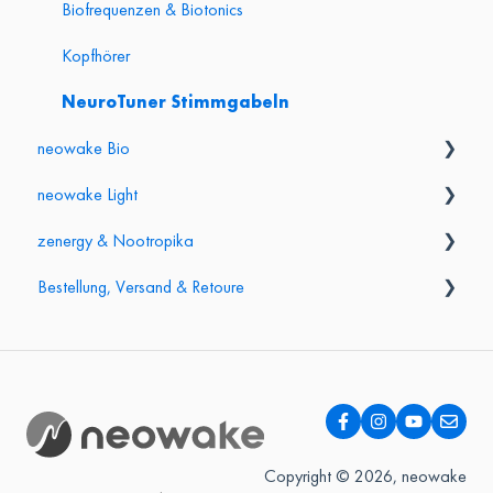
Gesundheit & Sicherheit
Biofrequenzen & Biotonics
Kopfhörer
NeuroTuner Stimmgabeln
neowake Bio
neowake Light
Frequenzmatte (groß)
zenergy & Nootropika
Frequenzmatte mini & Frequenzgürtel
Chroma Watch
Bestellung, Versand & Retoure
Energy Bracelet
Chroma Light
Einnahme & Wirkung
Chroma Link & Applikatoren
Inhaltsstoffe & Sicherheit
Lieferung & Versand
Retoure & Widerruf
Garantie & Reklamation
Bezahlung & Finanzierung
Copyright © 2026, neowake