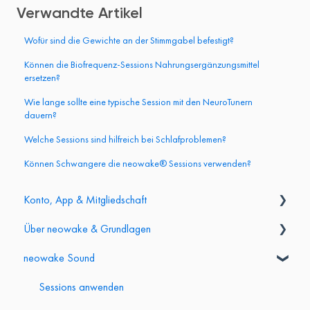
Verwandte Artikel
Wofür sind die Gewichte an der Stimmgabel befestigt?
Können die Biofrequenz-Sessions Nahrungsergänzungsmittel
ersetzen?
Wie lange sollte eine typische Session mit den NeuroTunern
dauern?
Welche Sessions sind hilfreich bei Schlafproblemen?
Können Schwangere die neowake® Sessions verwenden?
Konto, App & Mitgliedschaft
Über neowake & Grundlagen
Login & Konto
neowake Sound
App & Mitgliederbereich
Grundlagen & Produktvergleich
Abo & Kündigung
Partner- & Affiliate-Programm
Sessions anwenden